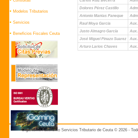
Consultas
Carlos Ruiz Becerra
Admi
Dolores Pérez Castillo
Admi
Modelos Tributarios
Antonio Mantas Paneque
Admi
Servicios
Raul Moya Garcia
Aux.
Justo Almagro García
Aux.
Beneficios Fiscales Ceuta
José Miguel Pinazo Suarez
Aux.
Arturo Larios Chaves
Aux.
Organismo Autónomo Servicios Tributario de Ceuta © 2026 - T