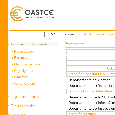
Está en:
>
Inicio
Información Instituc
Organigrama
Información Institucional
Presentación
Estatutos
Memoria Técnica
Unida
Organigrama
Dirección Especial I.P.S.I. Im
Directorio
Departamento de Gestión I.P
Junta Rectora
Departamento de Asesoría J
Servicios Compartidos Direcc
Legislación tributaria
Departamento de RR.HH. y 
Departamento de Informática
Tributos Locales
Departamento de Inspección 
Dirección Técnica