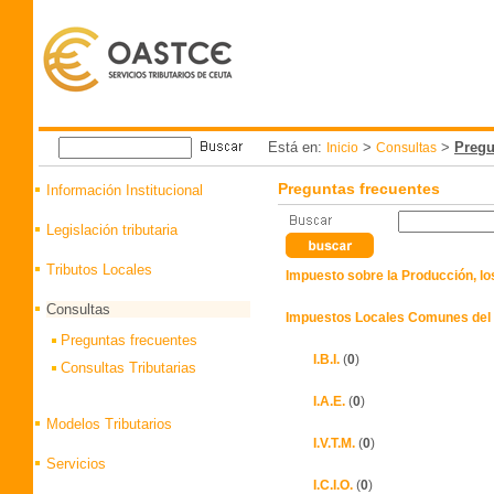
Está en:
>
>
Pregu
Inicio
Consultas
Preguntas frecuentes
Información Institucional
Legislación tributaria
Tributos Locales
Impuesto sobre la Producción, los 
Consultas
Impuestos Locales Comunes del 
Preguntas frecuentes
I.B.I.
(
0
)
Consultas Tributarias
I.A.E.
(
0
)
Modelos Tributarios
I.V.T.M.
(
0
)
Servicios
I.C.I.O.
(
0
)