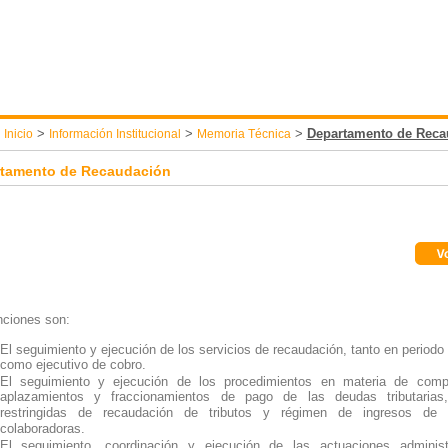
:
>
>
>
Departamento de Reca
Inicio
Información Institucional
Memoria Técnica
tamento de Recaudación
nciones son:
El seguimiento y ejecución de los servicios de recaudación, tanto en periodo 
como ejecutivo de cobro.
El seguimiento y ejecución de los procedimientos en materia de comp
aplazamientos y fraccionamientos de pago de las deudas tributarias
restringidas de recaudación de tributos y régimen de ingresos de 
colaboradoras.
El seguimiento, coordinación y ejecución de las actuaciones administ