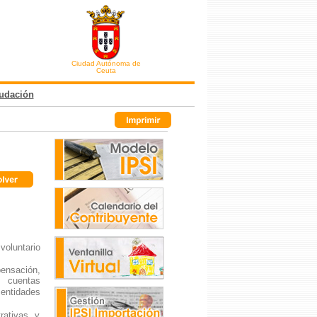
Ciudad Autónoma de
Ceuta
udación
voluntario
ensación,
, cuentas
entidades
rativas y