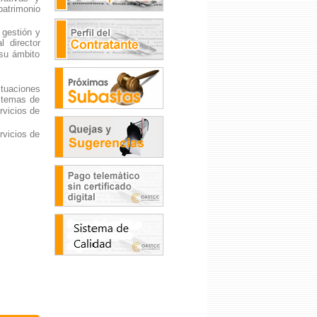
patrimonio
 gestión y
 director
 su ámbito
ctuaciones
istemas de
rvicios de
rvicios de