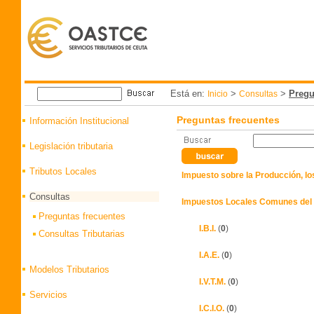
Está en:
>
>
Pregu
Inicio
Consultas
Preguntas frecuentes
Información Institucional
Legislación tributaria
Tributos Locales
Impuesto sobre la Producción, los 
Consultas
Impuestos Locales Comunes del 
Preguntas frecuentes
I.B.I.
(
0
)
Consultas Tributarias
I.A.E.
(
0
)
Modelos Tributarios
I.V.T.M.
(
0
)
Servicios
I.C.I.O.
(
0
)