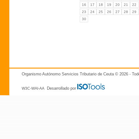
16
17
18
19
20
21
22
23
24
25
26
27
28
29
30
Organismo Autónomo Servicios Tributario de Ceuta © 2026 - T
Desarrollado por
W3C-WAI-AA