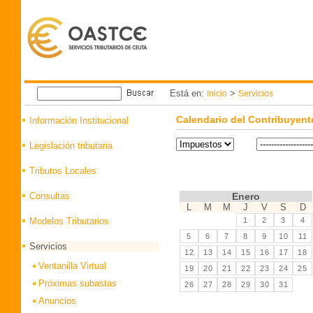
Está en:
>
Inicio
Servicios
Calendario del Contribuyent
Información Institucional
Legislación tributaria
Tributos Locales
Consultas
Enero
L
M
M
J
V
S
D
Modelos Tributarios
1
2
3
4
5
6
7
8
9
10
11
Servicios
12
13
14
15
16
17
18
Ventanilla Virtual
19
20
21
22
23
24
25
Próximas subastas
26
27
28
29
30
31
Anuncios