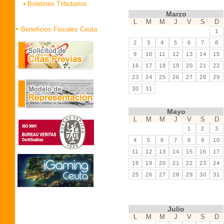
Boletines Tributarios
Marzo
L
M
M
J
V
S
D
Beneficios Fiscales Ceuta
1
2
3
4
5
6
7
8
9
10
11
12
13
14
15
16
17
18
19
20
21
22
23
24
25
26
27
28
29
30
31
Mayo
L
M
M
J
V
S
D
1
2
3
4
5
6
7
8
9
10
11
12
13
14
15
16
17
18
19
20
21
22
23
24
25
26
27
28
29
30
31
Julio
L
M
M
J
V
S
D