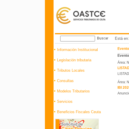
Está en
Evento
Información Institucional
Eventos
Legislación tributaria
Área: N
LISTA
Tributos Locales
LISTAD
Consultas
Área: N
IBI 202
Modelos Tributarios
Anuncio
Servicios
Beneficios Fiscales Ceuta