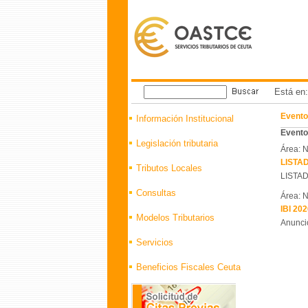
Está en
Evento
Información Institucional
Eventos
Legislación tributaria
Área: N
LISTA
Tributos Locales
LISTAD
Consultas
Área: N
IBI 202
Modelos Tributarios
Anuncio
Servicios
Beneficios Fiscales Ceuta