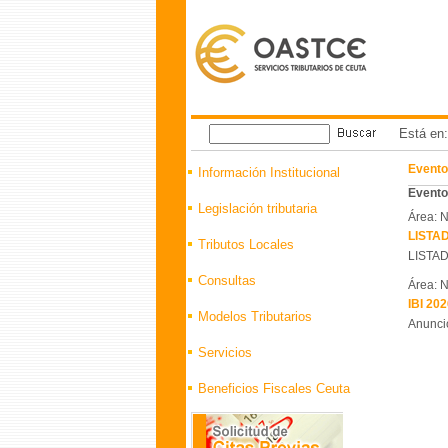
Está en
Evento
Información Institucional
Eventos
Legislación tributaria
Área: N
LISTA
Tributos Locales
LISTAD
Consultas
Área: N
IBI 202
Modelos Tributarios
Anuncio
Servicios
Beneficios Fiscales Ceuta