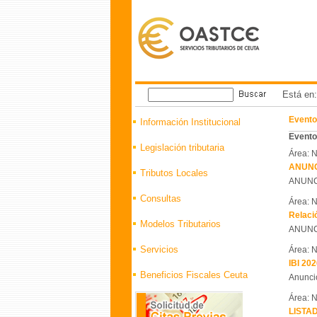
Está en
Evento
Información Institucional
Eventos
Legislación tributaria
Área: N
ANUNC
Tributos Locales
ANUNC
Consultas
Área: N
Relació
Modelos Tributarios
ANUNC
Servicios
Área: N
IBI 202
Beneficios Fiscales Ceuta
Anuncio
Área: N
LISTA