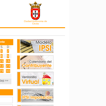
Ciudad Autónoma de
Ceuta
nte
S
D
1
2
8
9
15
16
22
23
29
30
Sep >>