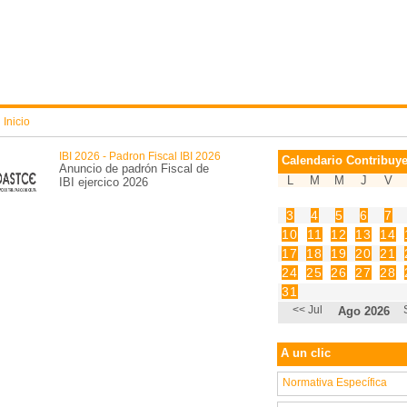
:
Inicio
IBI 2026 - Padron Fiscal IBI 2026
Calendario Contribuye
Anuncio de padrón Fiscal de
L
M
M
J
V
IBI ejercico 2026
3
4
5
6
7
10
11
12
13
14
17
18
19
20
21
24
25
26
27
28
31
<< Jul
Ago 2026
A un clic
Normativa Específica